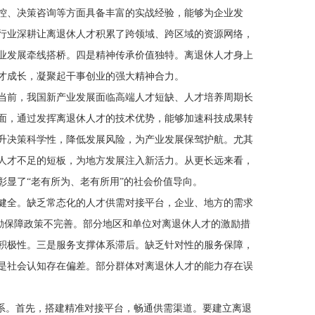
控、决策咨询等方面具备丰富的实战经验，能够为企业发
行业深耕让离退休人才积累了跨领域、跨区域的资源网络，
业发展牵线搭桥。四是精神传承价值独特。离退休人才身上
才成长，凝聚起干事创业的强大精神合力。
前，我国新产业发展面临高端人才短缺、人才培养周期长
面，通过发挥离退休人才的技术优势，能够加速科技成果转
升决策科学性，降低发展风险，为产业发展保驾护航。尤其
人才不足的短板，为地方发展注入新活力。从更长远来看，
显了“老有所为、老有所用”的社会价值导向。
全。缺乏常态化的人才供需对接平台，企业、地方的需求
激励保障政策不完善。部分地区和单位对离退休人才的激励措
积极性。三是服务支撑体系滞后。缺乏针对性的服务保障，
是社会认知存在偏差。部分群体对离退休人才的能力存在误
系。首先，搭建精准对接平台，畅通供需渠道。要建立离退