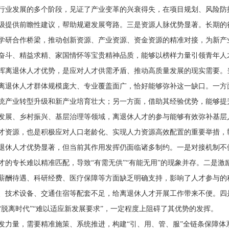
行业发展的多个阶段，见证了产业变革的兴衰得失，在项目规划、风险防
级提供前瞻性建议，帮助规避发展弯路。三是资源人脉优势显著。长期的
学研合作桥梁，推动创新资源、产业资源、资金资源的精准对接，为新产
奋斗、精益求精、家国情怀等宝贵精神品质，能够以榜样力量引领青年人
退休人才优势，是应对人才供需矛盾、推动高质量发展的现实需要。当
离退休人才群体规模庞大、专业覆盖面广，恰好能够弥补这一缺口。一方
统产业转型升级和新产业培育壮大；另一方面，借助其经验优势，能够提
发展、乡村振兴、基层治理等领域，离退休人才的参与能够有效弥补基层
才资源，也是积极应对人口老龄化、实现人力资源高效配置的重要举措，彰
人才优势显著，但当前其作用发挥仍面临诸多制约。一是对接机制不健
才的专长难以精准匹配，导致“有需无供”“有能无用”的现象并存。二是
薪酬待遇、科研经费、医疗保障等方面缺乏明确支持，影响了人才参与的
、技术设备、交通住宿等配套不足，给离退休人才开展工作带来不便。四
“脱离时代”“难以适应新发展要求”，一定程度上阻碍了其优势的发挥。
量，需要精准施策、系统推进，构建“引、用、管、服”全链条保障体