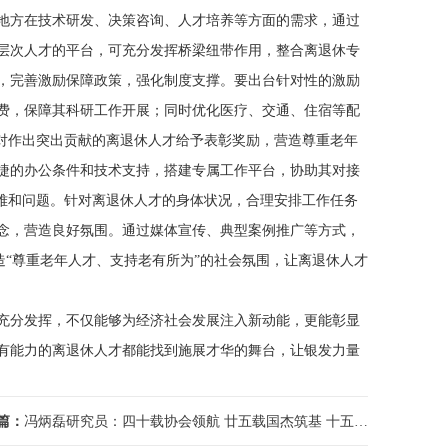
地方在技术研发、决策咨询、人才培养等方面的需求，通过
层次人才的平台，可充分发挥桥梁纽带作用，整合离退休专
，完善激励保障政策，强化制度支撑。要出台针对性的激励
费，保障其科研工作开展；同时优化医疗、交通、住宿等配
对作出突出贡献的离退休人才给予表彰奖励，营造尊重老年
捷的办公条件和技术支持，搭建专属工作平台，协助其对接
困难和问题。针对离退休人才的身体状况，合理安排工作任务
念，营造良好氛围。通过媒体宣传、典型案例推广等方式，
造“尊重老年人才、支持老有所为”的社会氛围，让离退休人才
分发挥，不仅能够为经济社会发展注入新动能，更能彰显
有能力的离退休人才都能找到施展才华的舞台，让银发力量
篇：
冯炳磊研究员：四十载协会领航 廿五载国杰筑基 十五年产业躬行